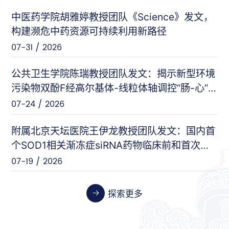
中医药学院胡雅婷教授团队《Science》发文，
曲显俊等（基础医学院）
PNAS
构建濒危中药资源可持续利用新路径
07-28 / 2026
07-31 / 2026
闵力等（友谊医院）
nat comm
公共卫生学院陈瑞教授团队发文：揭示新型环境
07-17 / 2026
污染物双酚F经高尔基体-线粒体轴调控“肠-心”
对话的新机制
07-24 / 2026
王刚等（安定医院）
Cell Host & Microbe
07-10 / 2026
附属北京天坛医院王伊龙教授团队发文：国内首
个SOD1相关渐冻症siRNA药物临床前和首次人
体临床数据
07-19 / 2026
张伟等（天坛医院）
Cancer Research
06-26 / 2026
探索更多
张晓艳等（药学院）
Biosensors and Bioelectronics
06-24 / 2026