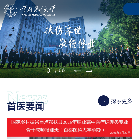
02
/
06
探索更多
首医要闻