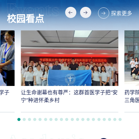
探索更多
校园看点
学子
让生命谢幕也有尊严：这群首医学子把“安
药学
宁”种进怀柔乡村
三角