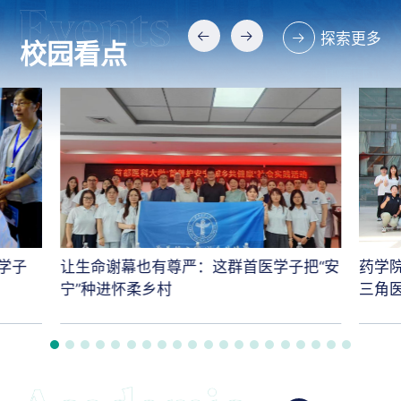
探索更多
校园看点
学子
让生命谢幕也有尊严：这群首医学子把“安
药学
宁”种进怀柔乡村
三角