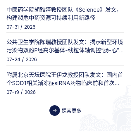
中医药学院胡雅婷教授团队《Science》发文，
曲显俊等（基础医学院）
PNAS
构建濒危中药资源可持续利用新路径
07-28 / 2026
07-31 / 2026
闵力等（友谊医院）
nat comm
公共卫生学院陈瑞教授团队发文：揭示新型环境
07-17 / 2026
污染物双酚F经高尔基体-线粒体轴调控“肠-心”
对话的新机制
07-24 / 2026
王刚等（安定医院）
Cell Host & Microbe
07-10 / 2026
附属北京天坛医院王伊龙教授团队发文：国内首
个SOD1相关渐冻症siRNA药物临床前和首次人
体临床数据
07-19 / 2026
张伟等（天坛医院）
Cancer Research
06-26 / 2026
探索更多
张晓艳等（药学院）
Biosensors and Bioelectronics
06-24 / 2026