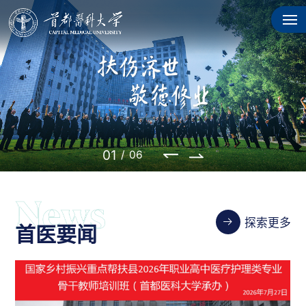
02
/
06
探索更多
首医要闻