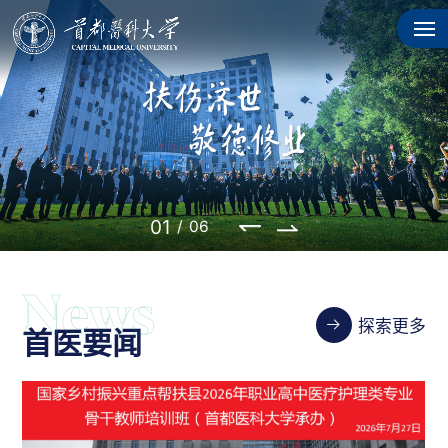
02
/
06
探索更多
首医要闻