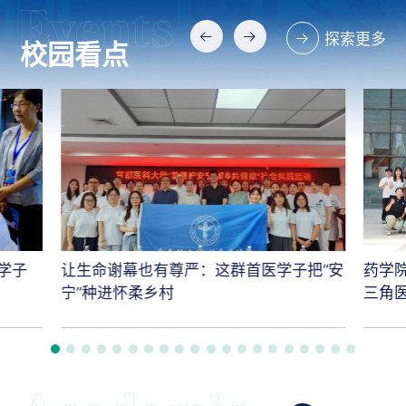
探索更多
校园看点
学子
让生命谢幕也有尊严：这群首医学子把“安
药学
宁”种进怀柔乡村
三角