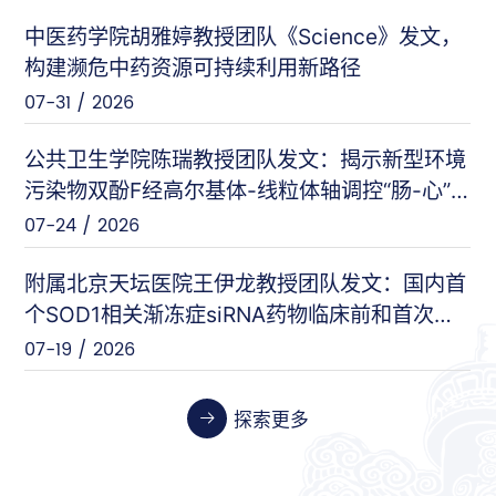
中医药学院胡雅婷教授团队《Science》发文，
曲显俊等（基础医学院）
PNAS
构建濒危中药资源可持续利用新路径
07-28 / 2026
07-31 / 2026
闵力等（友谊医院）
nat comm
公共卫生学院陈瑞教授团队发文：揭示新型环境
07-17 / 2026
污染物双酚F经高尔基体-线粒体轴调控“肠-心”
对话的新机制
07-24 / 2026
王刚等（安定医院）
Cell Host & Microbe
07-10 / 2026
附属北京天坛医院王伊龙教授团队发文：国内首
个SOD1相关渐冻症siRNA药物临床前和首次人
体临床数据
07-19 / 2026
张伟等（天坛医院）
Cancer Research
06-26 / 2026
探索更多
张晓艳等（药学院）
Biosensors and Bioelectronics
06-24 / 2026