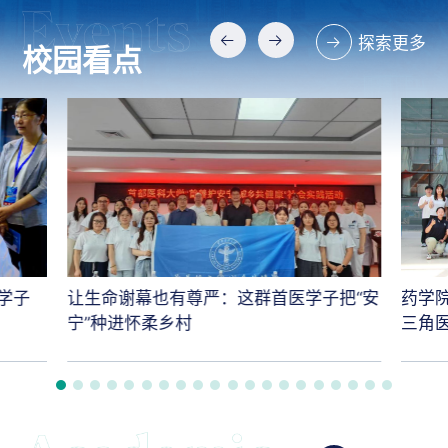
探索更多
校园看点
学子
让生命谢幕也有尊严：这群首医学子把“安
药学
宁”种进怀柔乡村
三角