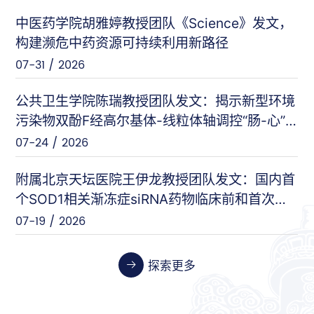
中医药学院胡雅婷教授团队《Science》发文，
曲显俊等（基础医学院）
PNAS
构建濒危中药资源可持续利用新路径
07-28 / 2026
07-31 / 2026
闵力等（友谊医院）
nat comm
公共卫生学院陈瑞教授团队发文：揭示新型环境
07-17 / 2026
污染物双酚F经高尔基体-线粒体轴调控“肠-心”
对话的新机制
07-24 / 2026
王刚等（安定医院）
Cell Host & Microbe
07-10 / 2026
附属北京天坛医院王伊龙教授团队发文：国内首
个SOD1相关渐冻症siRNA药物临床前和首次人
体临床数据
07-19 / 2026
张伟等（天坛医院）
Cancer Research
06-26 / 2026
探索更多
张晓艳等（药学院）
Biosensors and Bioelectronics
06-24 / 2026