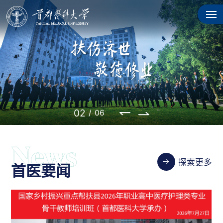
02
/
06
探索更多
首医要闻